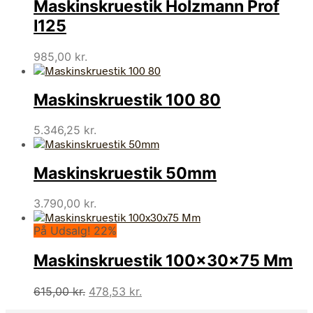
Maskinskruestik Holzmann Prof
I125
985,00
kr.
Maskinskruestik 100 80
5.346,25
kr.
Maskinskruestik 50mm
3.790,00
kr.
På Udsalg! 22%
Maskinskruestik 100x30x75 Mm
Den
Den
615,00
kr.
478,53
kr.
oprindelige
aktuelle