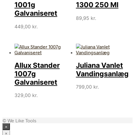
1001g
1300 250 Ml
Galvaniseret
89,95
kr.
449,00
kr.
Allux Stander
Juliana Vanlet
1007g
Vandingsanlæg
Galvaniseret
799,00
kr.
329,00
kr.
© We Like Tools
×
×