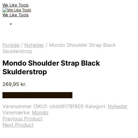
We Like Tools
We Like Tools
Forside
/
Nyheder
/
Mondo Shoulder Strap Black
Skulderstrop
Mondo Shoulder Strap Black
Skulderstrop
269,95
kr.
Bedste pris hos Homeshop.dk
Varenummer (SKU):
cbdd9178f805
Kategori:
Nyheder
Varemærke:
Mondo
Previous Product
Next Product