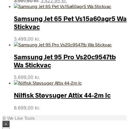
Den
Den
3.997,50
kr.
3.422,95
kr.
oprindelige
aktuelle
pris
pris
Samsung Jet 65 Pet Vs15a60agr5 Wa
var:
er:
3.997,50 kr..
3.422,95 kr..
Stickvac
3.499,00
kr.
Samsung Jet 95 Pro Vs20c9547tb
Wa Stickvac
5.699,00
kr.
Nilfisk Støvsuger Attix 44-2m Ic
8.699,00
kr.
© We Like Tools
×