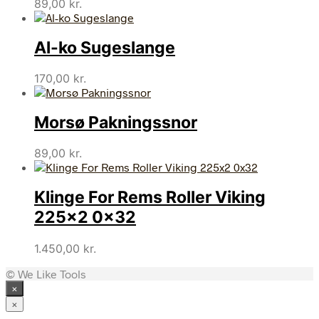
89,00
kr.
Al-ko Sugeslange
170,00
kr.
Morsø Pakningssnor
89,00
kr.
Klinge For Rems Roller Viking
225×2 0x32
1.450,00
kr.
© We Like Tools
×
×