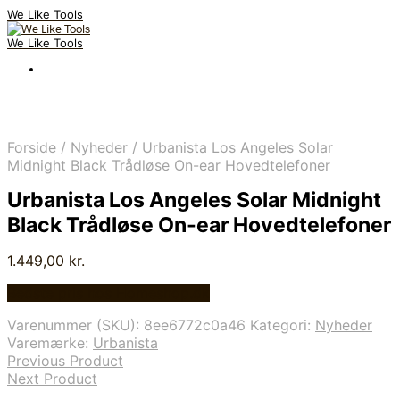
We Like Tools
We Like Tools
Forside
/
Nyheder
/
Urbanista Los Angeles Solar
Midnight Black Trådløse On-ear Hovedtelefoner
Urbanista Los Angeles Solar Midnight
Black Trådløse On-ear Hovedtelefoner
1.449,00
kr.
Bedste pris hos Homeshop.dk
Varenummer (SKU):
8ee6772c0a46
Kategori:
Nyheder
Varemærke:
Urbanista
Previous Product
Next Product