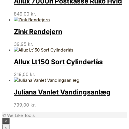
Allux 7000h Postkasse Ruko Hvid
849,00
kr.
Zink Rendejern
39,95
kr.
Allux Lt150 Sort Cylinderlås
219,00
kr.
Juliana Vanlet Vandingsanlæg
799,00
kr.
© We Like Tools
×
×