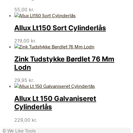
55,00
kr.
Allux Lt150 Sort Cylinderlås
219,00
kr.
Zink Tudstykke Børdlet 76 Mm
Lodn
29,95
kr.
Allux Lt 150 Galvaniseret
Cylinderlås
229,00
kr.
© We Like Tools