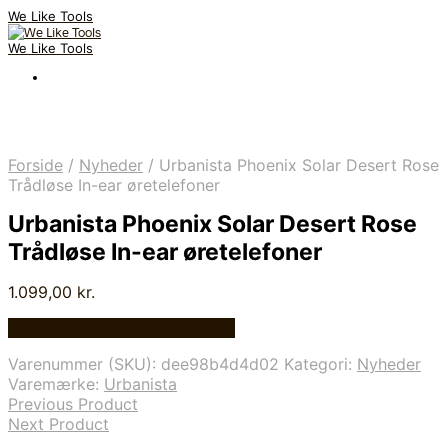
We Like Tools
We Like Tools
Forside
/
Nyheder
/
Urbanista Phoenix Solar Desert Rose
Trådløse In-ear øretelefoner
Urbanista Phoenix Solar Desert Rose
Trådløse In-ear øretelefoner
1.099,00
kr.
Bedste pris hos Homeshop.dk
Varenummer (SKU):
dee98b4d4d02
Kategori:
Nyheder
Varemærke:
Urbanista
Previous Product
Next Product