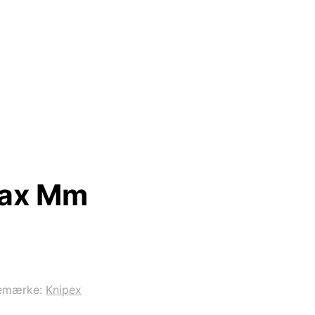
Max Mm
emærke:
Knipex