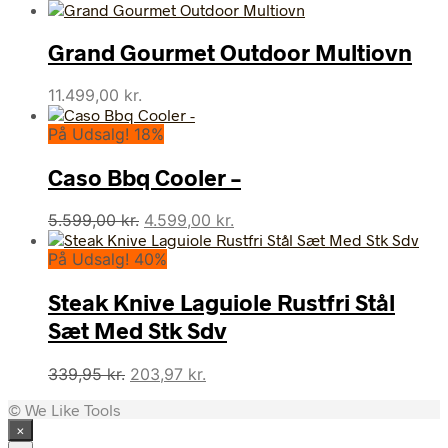
Grand Gourmet Outdoor Multiovn
11.499,00
kr.
På Udsalg! 18%
Caso Bbq Cooler –
Den
Den
5.599,00
kr.
4.599,00
kr.
oprindelige
aktuelle
På Udsalg! 40%
pris
pris
var:
er:
Steak Knive Laguiole Rustfri Stål
5.599,00 kr..
4.599,00 kr..
Sæt Med Stk Sdv
Den
Den
339,95
kr.
203,97
kr.
oprindelige
aktuelle
© We Like Tools
pris
pris
×
var:
er: