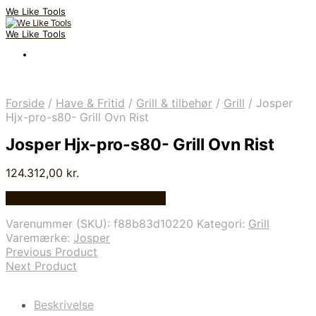
We Like Tools
We Like Tools
Forside
/
Have & Fritid
/
Grill & tilbehør
/
Grill
/
Josper
Hjx-pro-s80- Grill Ovn Rist
Josper Hjx-pro-s80- Grill Ovn Rist
124.312,00
kr.
Bedste pris hos Homeshop.dk
Varenummer (SKU):
f88b83d10220
Kategori:
Grill
Varemærke:
Josper
Previous Product
Next Product
Beskrivelse