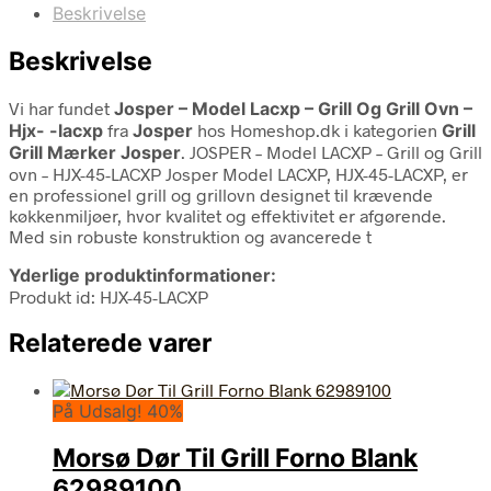
Beskrivelse
Beskrivelse
Vi har fundet
Josper – Model Lacxp – Grill Og Grill Ovn –
Hjx- -lacxp
fra
Josper
hos Homeshop.dk i kategorien
Grill
Grill Mærker Josper
. JOSPER – Model LACXP – Grill og Grill
ovn – HJX-45-LACXP Josper Model LACXP, HJX-45-LACXP, er
en professionel grill og grillovn designet til krævende
køkkenmiljøer, hvor kvalitet og effektivitet er afgørende.
Med sin robuste konstruktion og avancerede t
Yderlige produktinformationer:
Produkt id: HJX-45-LACXP
Relaterede varer
På Udsalg! 40%
Morsø Dør Til Grill Forno Blank
62989100