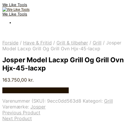
We Like Tools
We Like Tools
Forside
/
Have & Fritid
/
Grill & tilbehør
/
Grill
/
Josper
Model Lacxp Grill Og Grill Ovn Hjx-45-lacxp
Josper Model Lacxp Grill Og Grill Ovn
Hjx-45-lacxp
163.750,00
kr.
Bedste pris hos Homeshop.dk
Varenummer (SKU):
9ecc0dd563d8
Kategori:
Grill
Varemærke:
Josper
Previous Product
Next Product