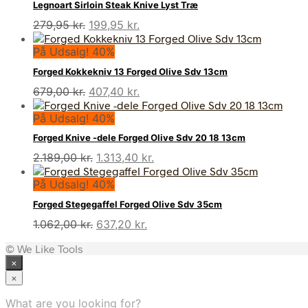
Legnoart Sirloin Steak Knive Lyst Træ
Den
Den
279,95
kr.
199,95
kr.
oprindelige
aktuelle
På Udsalg! 40%
pris
pris
var:
er:
Forged Kokkekniv 13 Forged Olive Sdv 13cm
279,95 kr..
199,95 kr..
Den
Den
679,00
kr.
407,40
kr.
oprindelige
aktuelle
På Udsalg! 40%
pris
pris
var:
er:
Forged Knive -dele Forged Olive Sdv 20 18 13cm
679,00 kr..
407,40 kr..
Den
Den
2.189,00
kr.
1.313,40
kr.
oprindelige
aktuelle
På Udsalg! 40%
pris
pris
var:
er:
Forged Stegegaffel Forged Olive Sdv 35cm
2.189,00 kr..
1.313,40 kr..
Den
Den
1.062,00
kr.
637,20
kr.
oprindelige
aktuelle
© We Like Tools
pris
pris
×
var:
er:
1.062,00 kr..
637,20 kr..
×
What are you looking for?