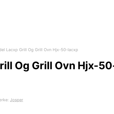
l Lacxp Grill Og Grill Ovn Hjx-50-lacxp
ill Og Grill Ovn Hjx-50
ærke:
Josper