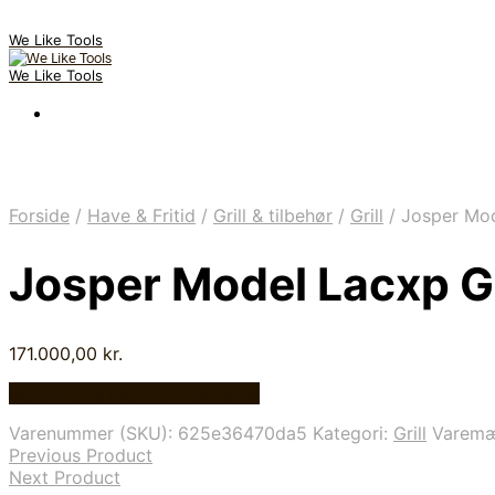
We Like Tools
We Like Tools
Forside
/
Have & Fritid
/
Grill & tilbehør
/
Grill
/
Josper Mode
Josper Model Lacxp Gr
171.000,00
kr.
Bedste pris hos Homeshop.dk
Varenummer (SKU):
625e36470da5
Kategori:
Grill
Varem
Previous Product
Next Product