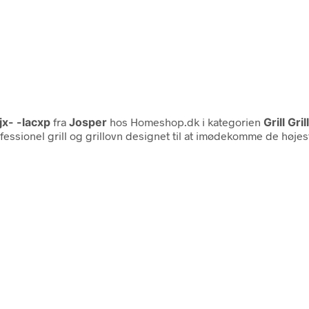
jx- -lacxp
fra
Josper
hos Homeshop.dk i kategorien
Grill Gr
ssionel grill og grillovn designet til at imødekomme de højes